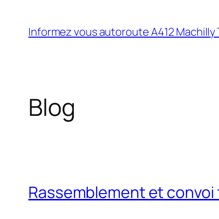
Aller
au
Informez vous autoroute A412 Machilly
contenu
Blog
Rassemblement et convoi fe