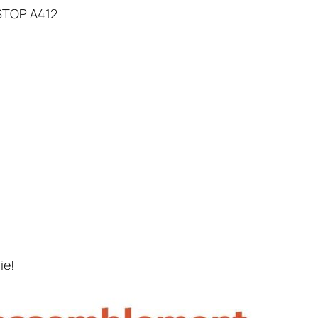
 STOP A412
ie!