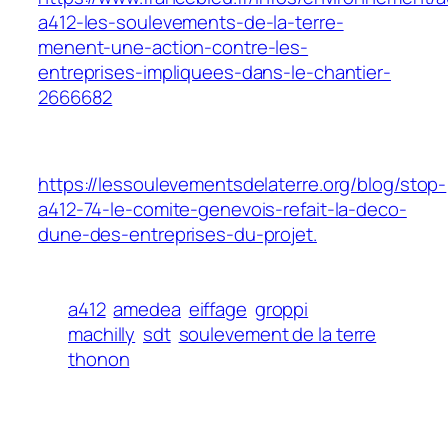
a412-les-soulevements-de-la-terre-
menent-une-action-contre-les-
entreprises-impliquees-dans-le-chantier-
2666682
https://lessoulevementsdelaterre.org/blog/stop-
a412-74-le-comite-genevois-refait-la-deco-
dune-des-entreprises-du-projet.
a412
amedea
eiffage
groppi
machilly
sdt
soulevement de la terre
thonon